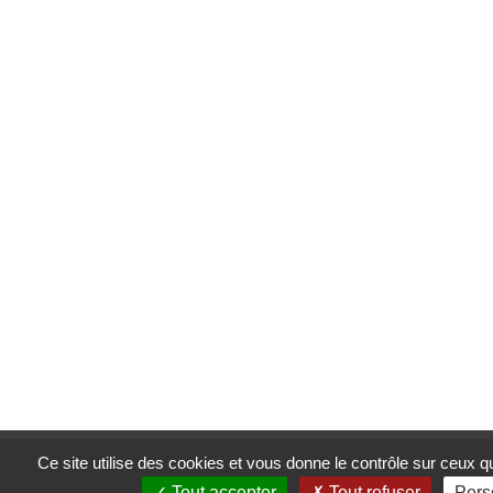
Ce site utilise des cookies. En poursuivant votre navigation, vous
Ce site utilise des cookies et vous donne le contrôle sur ceux 
cookies.
J'accepte
Tout accepter
Tout refuser
Pers